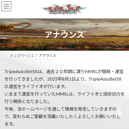
コ
ナ
ン
ビ
テ
ゲ
ン
ー
ツ
シ
へ
ョ
アナウンス
ス
ン
キ
に
ッ
移
プ
動
トップページ２
アナウンス
TripleAutoBetSXは、過去２０年間に渡りMMSLが開発・運営
を行ってきましたが、2025年8月1日より、TripleAutoBetSX
の運営をライフイオが行います。
いままで運営を行っていたMMSLは、ライフイオと技術協力を
行う関係となりました。
今後、当ホームページを通して情報を発信していきますの
で、変わらぬご愛顧を頂戴いたしたくよろしくお願いいたし
ます。