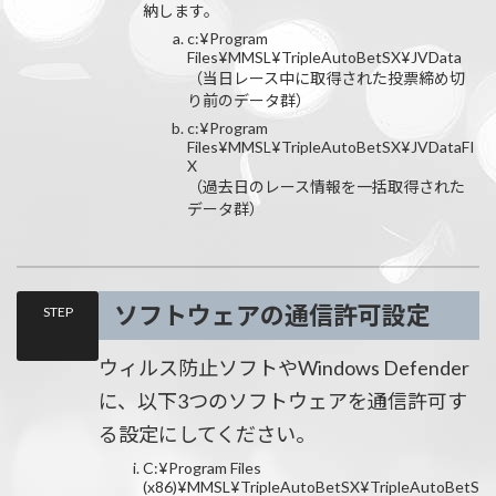
納します。
c:¥Program
Files¥MMSL¥TripleAutoBetSX¥JVData
（当日レース中に取得された投票締め切
り前のデータ群）
c:¥Program
Files¥MMSL¥TripleAutoBetSX¥JVDataFI
X
（過去日のレース情報を一括取得された
データ群）
ソフトウェアの通信許可設定
STEP
ウィルス防止ソフトやWindows Defender
に、以下3つのソフトウェアを通信許可す
る設定にしてください。
C:¥Program Files
(x86)¥MMSL¥TripleAutoBetSX¥TripleAutoBetS