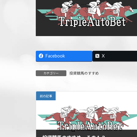
Facebook
X
投資競馬のすすめ
カテゴリー
前の記事