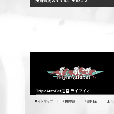
投資競馬のすすめ。その１２
2026年2月3日
TripleAutoBet運営 ライフイオ
サイトマップ
利用申請
利用料金
よく