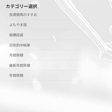
カテゴリー選択
投資競馬のすすめ
よもやま話
戦勝経過
日別的中結果
月間実績
最新年間実績
年間実績