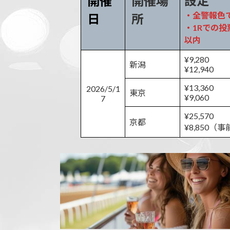
設定
開催
開催場
:
・全警報色
日
所
・1Rでの投票
以内
¥9,280
新潟
¥12,940
¥13,360
2026/5/1
東京
¥9,060
7
¥25,570
京都
¥8,850（