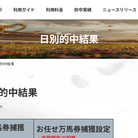
介
利用ガイド
利用料金
的中実績
ニュースリリース
日別的中結果
別的中結果
別的中結果
in
馬券捕獲
お任せ万馬券捕獲設定
・赤警報色で投票