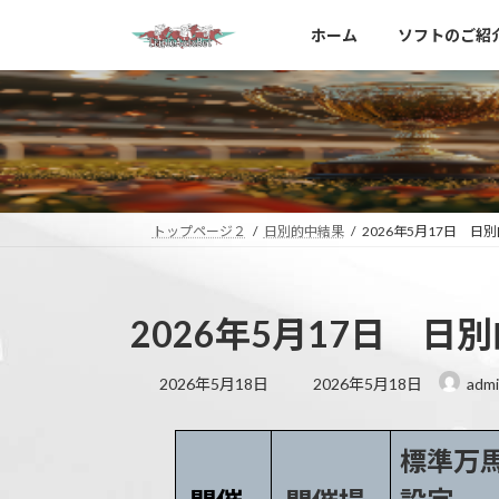
コ
ナ
ホーム
ソフトのご紹
ン
ビ
テ
ゲ
ン
ー
ツ
シ
へ
ョ
ス
ン
キ
に
ッ
移
トップページ２
日別的中結果
2026年5月17日 日
プ
動
2026年5月17日 日
最
2026年5月18日
2026年5月18日
adm
終
更
新
標準万
日
時