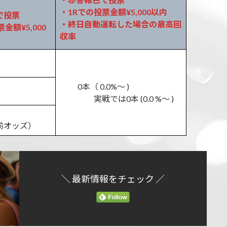
・1Rでの投票金額¥5,000以内
で投票
・終日自動運転した場合の最高回
金額¥5,000
収率
0本（ 0.0%～ )
実戦では0本 (0.0 %～ )
事前オッズ）
＼ 最新情報をチェック ／